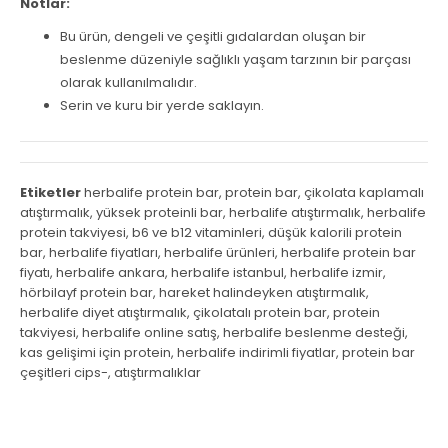
Notlar:
Bu ürün, dengeli ve çeşitli gıdalardan oluşan bir
beslenme düzeniyle sağlıklı yaşam tarzının bir parçası
olarak kullanılmalıdır.
Serin ve kuru bir yerde saklayın.
Etiketler
herbalife protein bar
,
protein bar
,
çikolata kaplamalı
atıştırmalık
,
yüksek proteinli bar
,
herbalife atıştırmalık
,
herbalife
protein takviyesi
,
b6 ve b12 vitaminleri
,
düşük kalorili protein
bar
,
herbalife fiyatları
,
herbalife ürünleri
,
herbalife protein bar
fiyatı
,
herbalife ankara
,
herbalife istanbul
,
herbalife izmir
,
hörbilayf protein bar
,
hareket halindeyken atıştırmalık
,
herbalife diyet atıştırmalık
,
çikolatalı protein bar
,
protein
takviyesi
,
herbalife online satış
,
herbalife beslenme desteği
,
kas gelişimi için protein
,
herbalife indirimli fiyatlar
,
protein bar
çeşitleri cips-
,
atıştırmalıklar