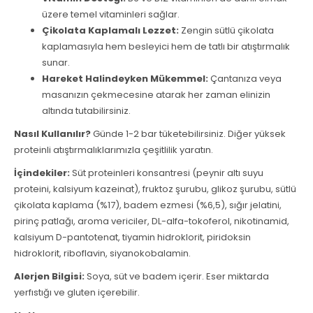
üzere temel vitaminleri sağlar.
Çikolata Kaplamalı Lezzet:
Zengin sütlü çikolata
kaplamasıyla hem besleyici hem de tatlı bir atıştırmalık
sunar.
Hareket Halindeyken Mükemmel:
Çantanıza veya
masanızın çekmecesine atarak her zaman elinizin
altında tutabilirsiniz.
Nasıl Kullanılır?
Günde 1-2 bar tüketebilirsiniz. Diğer yüksek
proteinli atıştırmalıklarımızla çeşitlilik yaratın.
İçindekiler:
Süt proteinleri konsantresi (peynir altı suyu
proteini, kalsiyum kazeinat), fruktoz şurubu, glikoz şurubu, sütlü
çikolata kaplama (%17), badem ezmesi (%6,5), sığır jelatini,
pirinç patlağı, aroma vericiler, DL-alfa-tokoferol, nikotinamid,
kalsiyum D-pantotenat, tiyamin hidroklorit, piridoksin
hidroklorit, riboflavin, siyanokobalamin.
Alerjen Bilgisi:
Soya, süt ve badem içerir. Eser miktarda
yerfıstığı ve gluten içerebilir.