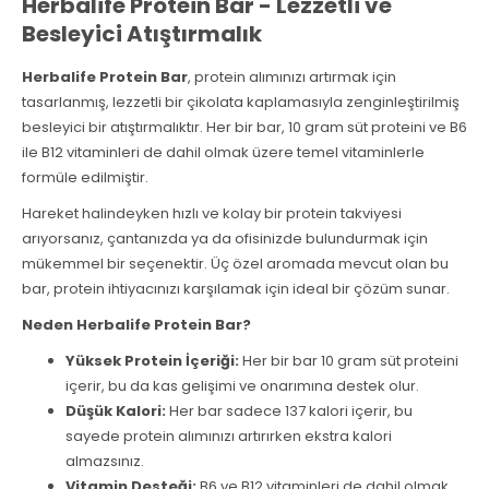
Herbalife Protein Bar - Lezzetli ve
Besleyici Atıştırmalık
Herbalife Protein Bar
, protein alımınızı artırmak için
tasarlanmış, lezzetli bir çikolata kaplamasıyla zenginleştirilmiş
besleyici bir atıştırmalıktır. Her bir bar, 10 gram süt proteini ve B6
ile B12 vitaminleri de dahil olmak üzere temel vitaminlerle
formüle edilmiştir.
Hareket halindeyken hızlı ve kolay bir protein takviyesi
arıyorsanız, çantanızda ya da ofisinizde bulundurmak için
mükemmel bir seçenektir. Üç özel aromada mevcut olan bu
bar, protein ihtiyacınızı karşılamak için ideal bir çözüm sunar.
Neden Herbalife Protein Bar?
Yüksek Protein İçeriği:
Her bir bar 10 gram süt proteini
içerir, bu da kas gelişimi ve onarımına destek olur.
Düşük Kalori:
Her bar sadece 137 kalori içerir, bu
sayede protein alımınızı artırırken ekstra kalori
almazsınız.
Vitamin Desteği:
B6 ve B12 vitaminleri de dahil olmak