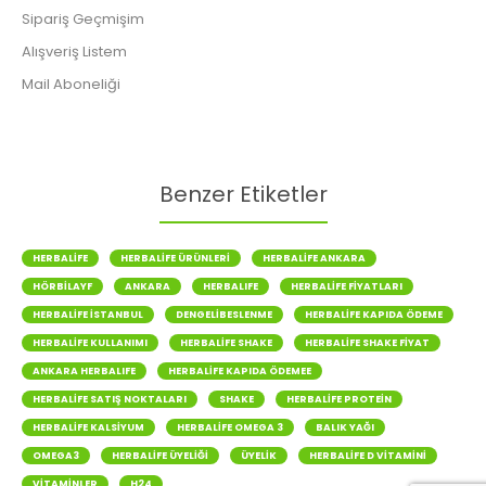
Sipariş Geçmişim
Alışveriş Listem
Mail Aboneliği
Benzer Etiketler
HERBALIFE
HERBALIFE ÜRÜNLERI
HERBALIFE ANKARA
HÖRBILAYF
ANKARA
HERBALIFE
HERBALIFE FIYATLARI
HERBALIFE ISTANBUL
DENGELIBESLENME
HERBALIFE KAPIDA ÖDEME
HERBALIFE KULLANIMI
HERBALIFE SHAKE
HERBALIFE SHAKE FIYAT
ANKARA HERBALIFE
HERBALIFE KAPIDA ÖDEMEE
HERBALIFE SATIŞ NOKTALARI
SHAKE
HERBALIFE PROTEIN
HERBALIFE KALSIYUM
HERBALIFE OMEGA 3
BALIK YAĞI
OMEGA3
HERBALIFE ÜYELIĞI
ÜYELIK
HERBALIFE D VITAMINI
VITAMINLER
H24