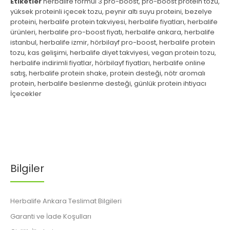
Etiketler
herbalife formül 3 pro-boost
,
pro-boost protein tozu
,
yüksek proteinli içecek tozu
,
peynir altı suyu proteini
,
bezelye
proteini
,
herbalife protein takviyesi
,
herbalife fiyatları
,
herbalife
ürünleri
,
herbalife pro-boost fiyatı
,
herbalife ankara
,
herbalife
istanbul
,
herbalife izmir
,
hörbilayf pro-boost
,
herbalife protein
tozu
,
kas gelişimi
,
herbalife diyet takviyesi
,
vegan protein tozu
,
herbalife indirimli fiyatlar
,
hörbilayf fiyatları
,
herbalife online
satış
,
herbalife protein shake
,
protein desteği
,
nötr aromalı
protein
,
herbalife beslenme desteği
,
günlük protein ihtiyacı
İçecekler
Bilgiler
Herbalife Ankara Teslimat Bilgileri
Garanti ve İade Koşulları